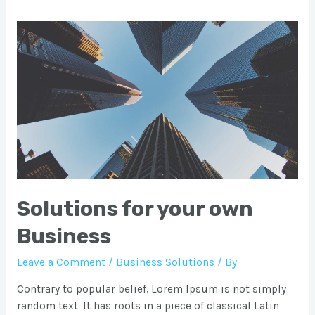
barang
ke
Banda
Aceh
dari
Bekasi
atau
Jakarta
Solutions for your own
Business
Leave a Comment
/
Business Solutions
/ By
Contrary to popular belief, Lorem Ipsum is not simply
random text. It has roots in a piece of classical Latin