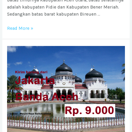
adalah kabupaten Pidie dan Kabupaten Bener Meriah.
Sedangkan batas barat kabupaten Bireuen …
Ongkos
Read More »
Kirim
barang
ke
Bireuen
dari
Jabodetabek