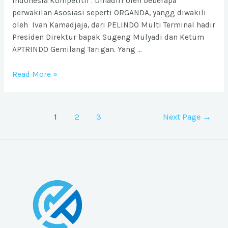
Indonesia Kompetitif’. Dihadiri oleh beberapa
perwakilan Asosiasi seperti ORGANDA, yangg diwakili
oleh Ivan Kamadjaja, dari PELINDO Multi Terminal hadir
Presiden Direktur bapak Sugeng Mulyadi dan Ketum
APTRINDO Gemilang Tarigan. Yang …
Seminar
Read More »
Nasional
Toyota
Logistic
Posts
1
2
3
Next Page
→
Community
pagination