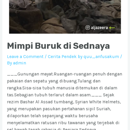
Mimpi Buruk di Sednaya
Leave a Comment
/
Cerita Pendek by quu_anfusakum
/
By
admin
___Gunungan mayat.Ruangan-ruangan penuh dengan
pakaian dan sepatu yang dibuang.Tulang dan
rangka.Sisa-sisa tubuh manusia ditemukan di dalam
tas.Sebagian tubuh terlarut dalam asam.___ Sejak
rezim Bashar Al Assad tumbang, Syrian White Helmets,
yang merupakan pasukan pertahanan sipil Suriah,
dilaporkan telah sepanjang waktu berusaha
menyelamatkan ratusan ribu tawanan yang terjebak di
sel bawah tanah rahasia di Penjara Sednaya, …