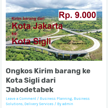
Make
Up
Ongkos Kirim barang ke
Kota Sigli dari
Jabodetabek
Leave a Comment
/
Business Planning
,
Business
Solutions
,
Delivery Services
/ By
admin