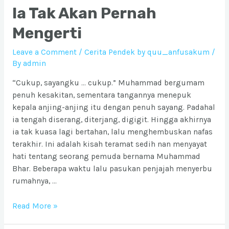
Ia Tak Akan Pernah
Mengerti
Leave a Comment
/
Cerita Pendek by quu_anfusakum
/
By
admin
“Cukup, sayangku … cukup.” Muhammad bergumam
penuh kesakitan, sementara tangannya menepuk
kepala anjing-anjing itu dengan penuh sayang. Padahal
ia tengah diserang, diterjang, digigit. Hingga akhirnya
ia tak kuasa lagi bertahan, lalu menghembuskan nafas
terakhir. Ini adalah kisah teramat sedih nan menyayat
hati tentang seorang pemuda bernama Muhammad
Bhar. Beberapa waktu lalu pasukan penjajah menyerbu
rumahnya, …
Ia
Read More »
Tak