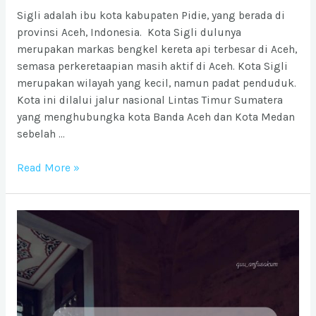
Sigli adalah ibu kota kabupaten Pidie, yang berada di
provinsi Aceh, Indonesia. Kota Sigli dulunya
merupakan markas bengkel kereta api terbesar di Aceh,
semasa perkeretaapian masih aktif di Aceh. Kota Sigli
merupakan wilayah yang kecil, namun padat penduduk.
Kota ini dilalui jalur nasional Lintas Timur Sumatera
yang menghubungka kota Banda Aceh dan Kota Medan
sebelah …
Ongkos
Read More »
Kirim
barang
ke
Kota
Sigli
dari
Jabodetabek