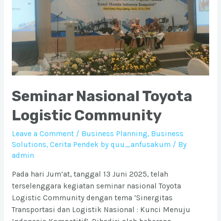
dari
Jabodetabek
Seminar Nasional Toyota
Logistic Community
Leave a Comment
/
Business Planning
,
Business
Solutions
,
Cerita Pendek by quu_anfusakum
/ By
admin
Pada hari Jum’at, tanggal 13 Juni 2025, telah
terselenggara kegiatan seminar nasional Toyota
Logistic Community dengan tema ‘Sinergitas
Transportasi dan Logistik Nasional : Kunci Menuju