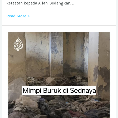
ketaatan kepada Allah. Sedangkan, …
Mensucikan
Read More »
Tapi
Jangan
Merasa
Suci