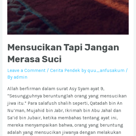
Mensucikan Tapi Jangan
Merasa Suci
Leave a Comment
/
Cerita Pendek by quu_anfusakum
/
By
admin
Allah berfirman dalam surat Asy Syam ayat 9,
“Sesungguhnya beruntunglah orang yang mensucikan
jiwa itu.” Para salafush shalih seperti, Qatadah bin An
Nu’man, Mujahid bin Jabr, Ikrimah bin Abu Jahal dan
Sa’id bin Jubair, ketika membahas tentang ayat ini,
mereka menyampaikan bahwa, orang yang beruntung
adalah yang mensucikan jiwanya dengan melakukan