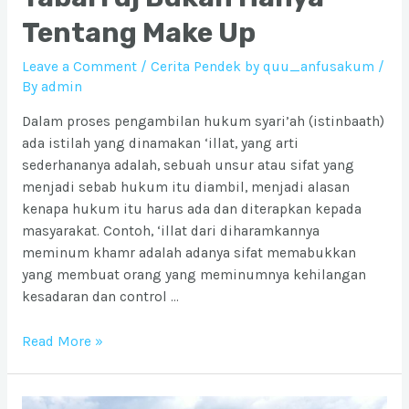
Tentang Make Up
Leave a Comment
/
Cerita Pendek by quu_anfusakum
/
By
admin
Dalam proses pengambilan hukum syari’ah (istinbaath)
ada istilah yang dinamakan ‘illat, yang arti
sederhananya adalah, sebuah unsur atau sifat yang
menjadi sebab hukum itu diambil, menjadi alasan
kenapa hukum itu harus ada dan diterapkan kepada
masyarakat. Contoh, ‘illat dari diharamkannya
meminum khamr adalah adanya sifat memabukkan
yang membuat orang yang meminumnya kehilangan
kesadaran dan control …
Tabarruj
Read More »
Bukan
Hanya
Tentang