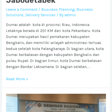
Jabodetabek
Leave a Comment
/
Business Planning
,
Business
Solutions
,
Delivery Services
/ By
admin
Dumai adalah kota di provinsi Riau, Indonesia.
Letaknya berada di 201 KM dari kota Pekanbaru. Kota
Dumai merupakan hasil pemekaran kabupaten
Bengkalis, dan memiliki wilayah administrasi terluas
kedua setelah kota Palangkaraya. Di bagian utara, kota
Dumai berbatasan dengan kabupaten Bengkalis dan
pulau Rupat. Di bagian timur, kota Dumai berbatasan
dengan Bandar Laksamana. Di bagian selatan, …
Ongkos
Read More »
Kirim
barang
ke
Kota
Dumai