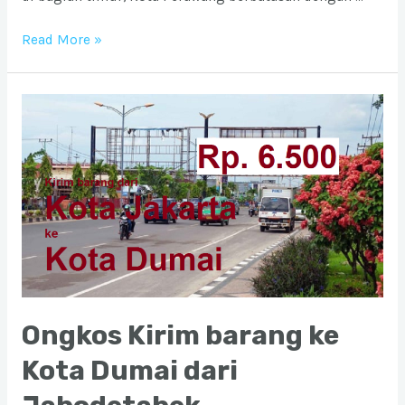
Ongkos
Read More »
Kirim
barang
ke
Kota
Perawang
dari
Jabodetabek
Ongkos Kirim barang ke
Kota Dumai dari