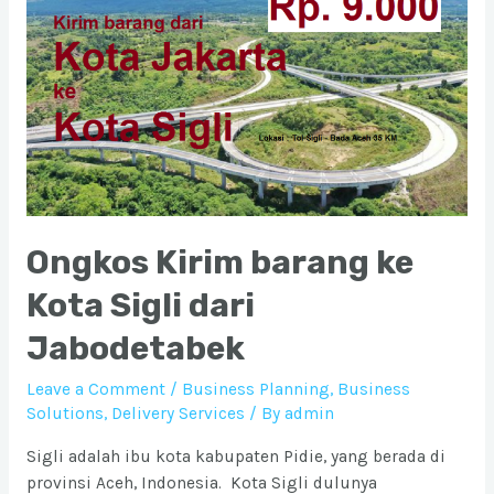
Ongkos Kirim barang ke
Kota Sigli dari
Jabodetabek
Leave a Comment
/
Business Planning
,
Business
Solutions
,
Delivery Services
/ By
admin
Sigli adalah ibu kota kabupaten Pidie, yang berada di
provinsi Aceh, Indonesia. Kota Sigli dulunya