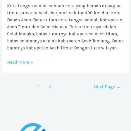
Kota Langsa adalah sebuah kota yang berada di bagian
timur provinsi Aceh, berjarak sekitar 400 km dari kota
Banda Aceh. Batas utara kota Langsa adalah Kabupaten
Aceh Timur dan Selat Malaka. Batas timurnya adalah
Selat Malaka, batas timurnya Kabupateen Aceh Utara,
batas selatannya adalah kabupaten Aceh Tamiang. Batas
baratnya kabupaten Aceh Timur Dengan luas wilayah …
Ongkos
Read More »
Kirim
barang
ke
Posts
1
2
Next Page
→
Kota
pagination
Langsa
dari
Jabodetabek