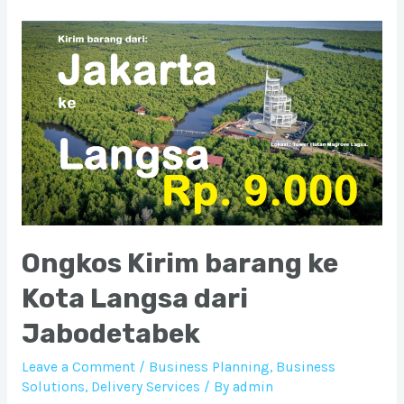
barang
ke
Kota
Lhokseumawe
dari
Jabodetabek
Ongkos Kirim barang ke
Kota Langsa dari
Jabodetabek
Leave a Comment
/
Business Planning
,
Business
Solutions
,
Delivery Services
/ By
admin