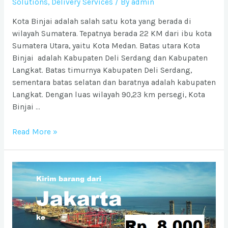
Solutions
,
Delivery Services
/ By
admin
Kota Binjai adalah salah satu kota yang berada di
wilayah Sumatera. Tepatnya berada 22 KM dari ibu kota
Sumatera Utara, yaitu Kota Medan. Batas utara Kota
Binjai adalah Kabupaten Deli Serdang dan Kabupaten
Langkat. Batas timurnya Kabupaten Deli Serdang,
sementara batas selatan dan baratnya adalah kabupaten
Langkat. Dengan luas wilayah 90,23 km persegi, Kota
Binjai …
Ongkos
Read More »
Kirim
barang
ke
Kota
Binjai
dari
Jabodetabek