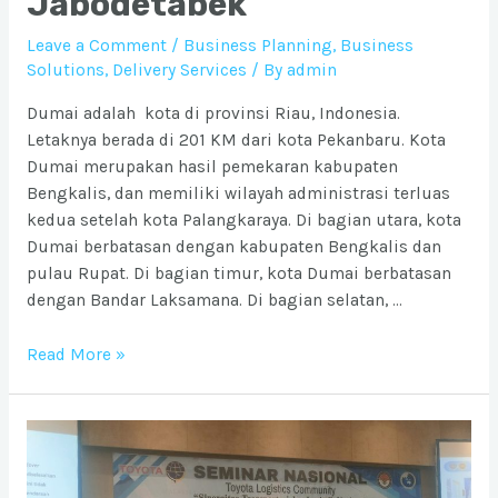
Jabodetabek
Leave a Comment
/
Business Planning
,
Business
Solutions
,
Delivery Services
/ By
admin
Dumai adalah kota di provinsi Riau, Indonesia.
Letaknya berada di 201 KM dari kota Pekanbaru. Kota
Dumai merupakan hasil pemekaran kabupaten
Bengkalis, dan memiliki wilayah administrasi terluas
kedua setelah kota Palangkaraya. Di bagian utara, kota
Dumai berbatasan dengan kabupaten Bengkalis dan
pulau Rupat. Di bagian timur, kota Dumai berbatasan
dengan Bandar Laksamana. Di bagian selatan, …
Ongkos
Read More »
Kirim
barang
ke
Kota
Dumai