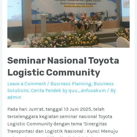
dari
Jabodetabek
Seminar Nasional Toyota
Logistic Community
Leave a Comment
/
Business Planning
,
Business
Solutions
,
Cerita Pendek by quu_anfusakum
/ By
admin
Pada hari Jum’at, tanggal 13 Juni 2025, telah
terselenggara kegiatan seminar nasional Toyota
Logistic Community dengan tema ‘Sinergitas
Transportasi dan Logistik Nasional : Kunci Menuju