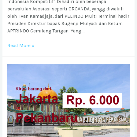
Indonesia Kompetitif’. Dihadiri oleh beberapa
perwakilan Asosiasi seperti ORGANDA, yangg diwakili
oleh Ivan Kamadjaja, dari PELINDO Multi Terminal hadir
Presiden Direktur bapak Sugeng Mulyadi dan Ketum
APTRINDO Gemilang Tarigan. Yang …
Seminar
Read More »
Nasional
Toyota
Logistic
Community