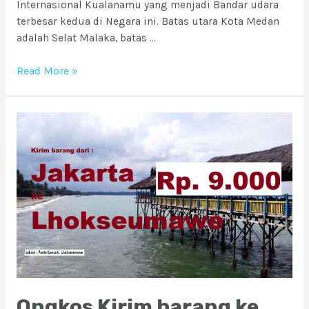
Internasional Kualanamu yang menjadi Bandar udara
terbesar kedua di Negara ini. Batas utara Kota Medan
adalah Selat Malaka, batas …
Ongkos
Read More »
Kirim
barang
ke
Kota
Medan
dari
Jabodetabek
Ongkos Kirim barang ke