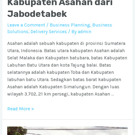
Kabupaten Asahan dari
Jabodetabek
Leave a Comment
/
Business Planning
,
Business
Solutions
,
Delivery Services
/ By
admin
Asahan adalah sebuah kabupaten di provinsi Sumatera
Utara, Indonesia. Batas utara kabupaten Asahan adalah
Selat Malaka dan Kabupaten batubara, batas Kabupaten
Labuhan Batu Utara dan kota Tajung balai. Batas
selatannya adalah kabupaten Toba dan Kabupaten
labuhan batu Utara. Sedagkan batas barat kabupaten
Asahan adalah Kabupaten Simalungun. Dengan luas
wilayah 3.702, 21 km persegi, kabupaten Asahan …
Ongkos
Read More »
Kirim
barang
ke