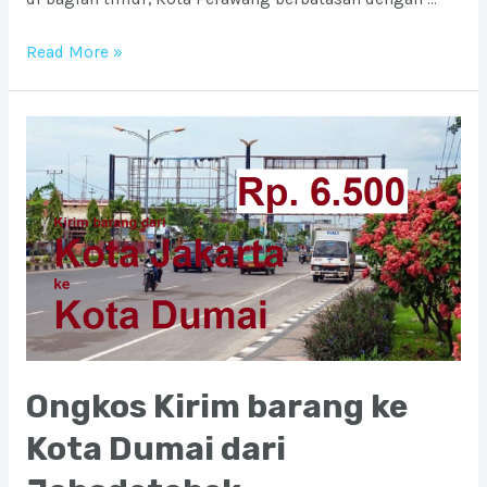
Ongkos
Read More »
Kirim
barang
ke
Kota
Perawang
dari
Jabodetabek
Ongkos Kirim barang ke
Kota Dumai dari