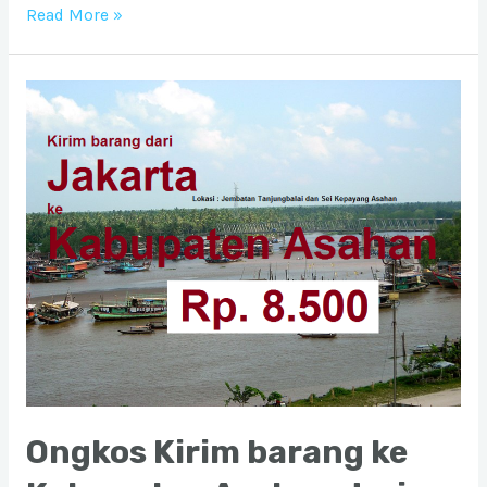
Ongkos
Read More »
Kirim
barang
ke
Kota
Pekanbaru
dari
Jabodetabek
Ongkos Kirim barang ke