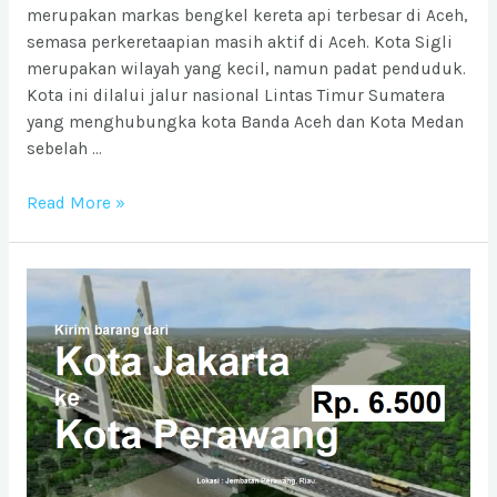
merupakan markas bengkel kereta api terbesar di Aceh,
semasa perkeretaapian masih aktif di Aceh. Kota Sigli
merupakan wilayah yang kecil, namun padat penduduk.
Kota ini dilalui jalur nasional Lintas Timur Sumatera
yang menghubungka kota Banda Aceh dan Kota Medan
sebelah …
Ongkos
Read More »
Kirim
barang
ke
Kota
Sigli
dari
Jabodetabek