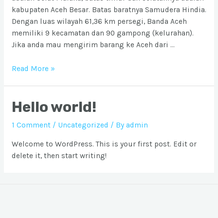
kabupaten Aceh Besar. Batas baratnya Samudera Hindia.
Dengan luas wilayah 61,36 km persegi, Banda Aceh
memiliki 9 kecamatan dan 90 gampong (kelurahan).
Jika anda mau mengirim barang ke Aceh dari …
Ongkos
Read More »
Kirim
barang
Hello world!
ke
Banda
1 Comment
/
Uncategorized
/ By
admin
Aceh
dari
Welcome to WordPress. This is your first post. Edit or
Bekasi
delete it, then start writing!
atau
Jakarta