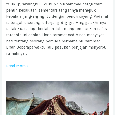
“Cukup, sayangku … cukup.” Muhammad bergumam
penuh kesakitan, sementara tangannya menepuk
kepala anjing-anjing itu dengan penuh sayang. Padahal
ia tengah diserang, diterjang, digigit. Hingga akhirnya
ia tak kuasa lagi bertahan, lalu menghembuskan nafas
terakhir. Ini adalah kisah teramat sedih nan menyayat
hati tentang seorang pemuda bernama Muhammad
Bhar. Beberapa waktu lalu pasukan penjajah menyerbu
rumahnya, …
Ia
Read More »
Tak
Akan
Pernah
Mengerti