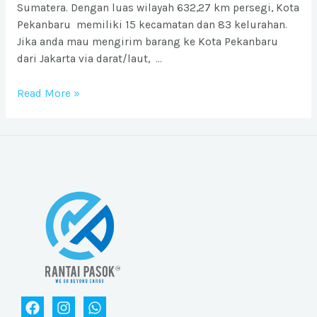
Sumatera. Dengan luas wilayah 632,27 km persegi, Kota
Pekanbaru memiliki 15 kecamatan dan 83 kelurahan.
Jika anda mau mengirim barang ke Kota Pekanbaru
dari Jakarta via darat/laut, …
Ongkos
Read More »
Kirim
barang
ke
Kota
Pekanbaru
dari
Jabodetabek