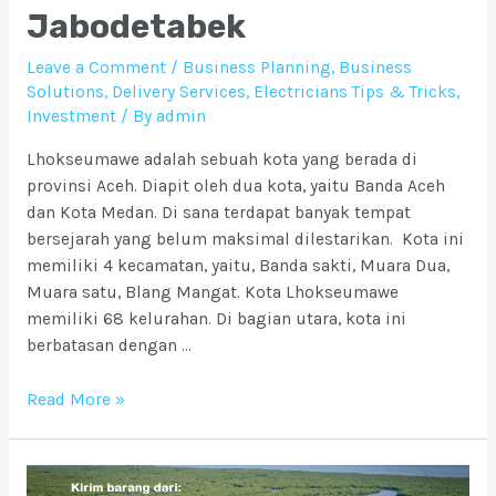
Jabodetabek
Leave a Comment
/
Business Planning
,
Business
Solutions
,
Delivery Services
,
Electricians Tips & Tricks
,
Investment
/ By
admin
Lhokseumawe adalah sebuah kota yang berada di
provinsi Aceh. Diapit oleh dua kota, yaitu Banda Aceh
dan Kota Medan. Di sana terdapat banyak tempat
bersejarah yang belum maksimal dilestarikan. Kota ini
memiliki 4 kecamatan, yaitu, Banda sakti, Muara Dua,
Muara satu, Blang Mangat. Kota Lhokseumawe
memiliki 68 kelurahan. Di bagian utara, kota ini
berbatasan dengan …
Ongkos
Read More »
Kirim
barang
ke