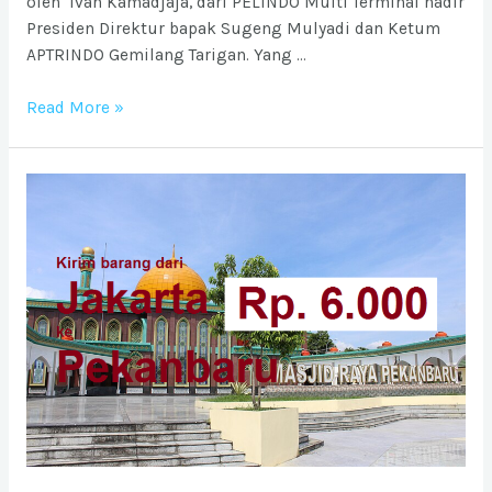
oleh Ivan Kamadjaja, dari PELINDO Multi Terminal hadir
Presiden Direktur bapak Sugeng Mulyadi dan Ketum
APTRINDO Gemilang Tarigan. Yang …
Seminar
Read More »
Nasional
Toyota
Logistic
Community