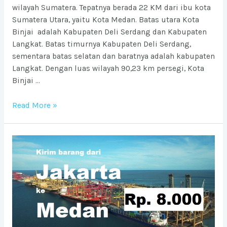
wilayah Sumatera. Tepatnya berada 22 KM dari ibu kota
Sumatera Utara, yaitu Kota Medan. Batas utara Kota
Binjai adalah Kabupaten Deli Serdang dan Kabupaten
Langkat. Batas timurnya Kabupaten Deli Serdang,
sementara batas selatan dan baratnya adalah kabupaten
Langkat. Dengan luas wilayah 90,23 km persegi, Kota
Binjai …
Ongkos
Read More »
Kirim
barang
ke
Kota
Binjai
dari
Jabodetabek