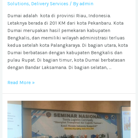
Solutions
,
Delivery Services
/ By
admin
Dumai adalah kota di provinsi Riau, Indonesia.
Letaknya berada di 201 KM dari kota Pekanbaru. Kota
Dumai merupakan hasil pemekaran kabupaten
Bengkalis, dan memiliki wilayah administrasi terluas
kedua setelah kota Palangkaraya. Di bagian utara, kota
Dumai berbatasan dengan kabupaten Bengkalis dan
pulau Rupat. Di bagian timur, kota Dumai berbatasan
dengan Bandar Laksamana. Di bagian selatan, …
Ongkos
Read More »
Kirim
barang
ke
Kota
Dumai
dari
Jabodetabek