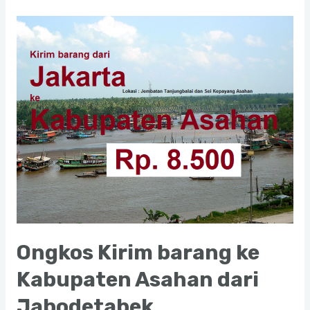
barang
ke
Kota
Pekanbaru
dari
Jabodetabek
Ongkos Kirim barang ke
Kabupaten Asahan dari
Jabodetabek