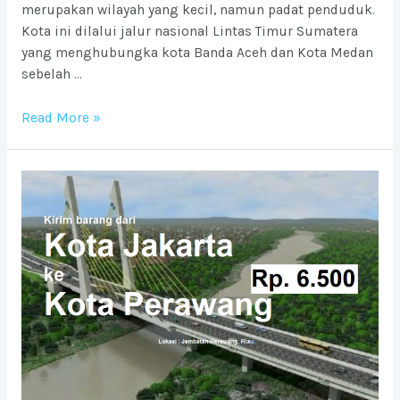
merupakan wilayah yang kecil, namun padat penduduk.
Kota ini dilalui jalur nasional Lintas Timur Sumatera
yang menghubungka kota Banda Aceh dan Kota Medan
sebelah …
Ongkos
Read More »
Kirim
barang
ke
Kota
Sigli
dari
Jabodetabek