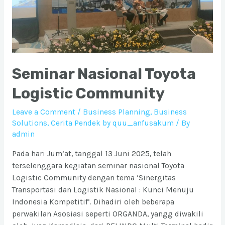
Seminar Nasional Toyota
Logistic Community
Leave a Comment
/
Business Planning
,
Business
Solutions
,
Cerita Pendek by quu_anfusakum
/ By
admin
Pada hari Jum’at, tanggal 13 Juni 2025, telah
terselenggara kegiatan seminar nasional Toyota
Logistic Community dengan tema ‘Sinergitas
Transportasi dan Logistik Nasional : Kunci Menuju
Indonesia Kompetitif’. Dihadiri oleh beberapa
perwakilan Asosiasi seperti ORGANDA, yangg diwakili