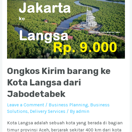
Kota
Lhokseumawe
dari
Jabodetabek
Ongkos Kirim barang ke
Kota Langsa dari
Jabodetabek
Leave a Comment
/
Business Planning
,
Business
Solutions
,
Delivery Services
/ By
admin
Kota Langsa adalah sebuah kota yang berada di bagian
timur provinsi Aceh, berjarak sekitar 400 km dari kota