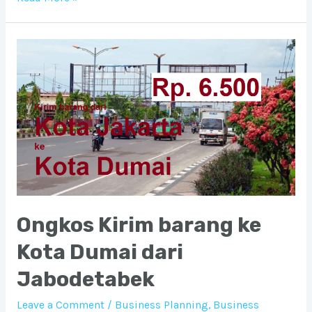
Kirim
barang
ke
Kota
Perawang
dari
Jabodetabek
Ongkos Kirim barang ke
Kota Dumai dari
Jabodetabek
Leave a Comment
/
Business Planning
,
Business