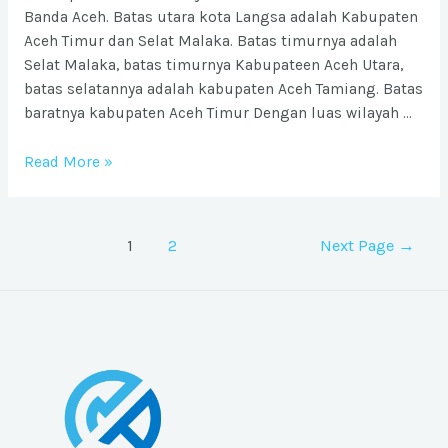
Banda Aceh. Batas utara kota Langsa adalah Kabupaten
Aceh Timur dan Selat Malaka. Batas timurnya adalah
Selat Malaka, batas timurnya Kabupateen Aceh Utara,
batas selatannya adalah kabupaten Aceh Tamiang. Batas
baratnya kabupaten Aceh Timur Dengan luas wilayah …
Ongkos
Read More »
Kirim
barang
ke
Posts
1
2
Next Page
→
Kota
pagination
Langsa
dari
Jabodetabek