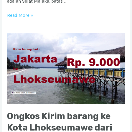
adalah Selat Malaka, batas …
Ongkos
Read More »
Kirim
barang
ke
Kota
Medan
dari
Jabodetabek
Ongkos Kirim barang ke
Kota Lhokseumawe dari