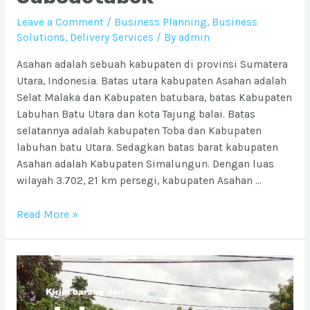
Leave a Comment
/
Business Planning
,
Business
Solutions
,
Delivery Services
/ By
admin
Asahan adalah sebuah kabupaten di provinsi Sumatera
Utara, Indonesia. Batas utara kabupaten Asahan adalah
Selat Malaka dan Kabupaten batubara, batas Kabupaten
Labuhan Batu Utara dan kota Tajung balai. Batas
selatannya adalah kabupaten Toba dan Kabupaten
labuhan batu Utara. Sedagkan batas barat kabupaten
Asahan adalah Kabupaten Simalungun. Dengan luas
wilayah 3.702, 21 km persegi, kabupaten Asahan …
Ongkos
Read More »
Kirim
barang
ke
Kabupaten
Asahan